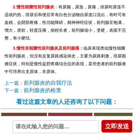
2.慢性细菌性前列腺炎
：有尿频，尿急，尿痛，排尿时尿道不
适或灼热，排尿后和便后常有白色分泌物自尿道口流出，有时可有
血精，会阴部疼痛，性功能障碍，精神神经症状，前列腺呈饱满，
增大，质软，轻度压痛，病程长者，前列腺缩小，变硬，表面不完
整，有小硬结。
3.慢性非细菌性前列腺炎及前列腺痛：
临床表现类似慢性细菌
性前列腺炎，但没有反复尿路感染病史，主要为尿路刺激，排尿困
难症状，特别是慢性盆腔疼痛综合征的表现，某些患者的前列腺液
中可培养出支原体，衣原体。
前列腺炎的自我疗法
上一篇：
前列腺炎的检查
下一篇：
看过这篇文章的人还咨询了以下问题：
阴茎不能勃起
偶尔发生阳痿
引起女方不满
立即发送
自慰时阴茎可以勃起
性生活前焦虑急躁
性交困难