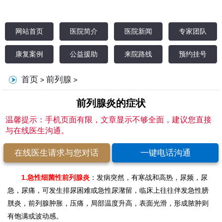
网站首页
医院简介
医院新闻
专家团队
康复案例
公益援助
来院路线
预约挂号
首页
前列腺
>
>
前列腺炎的症状
温馨提示：手机页面有限，文章显示不够全面，建议您直接
与在线医生沟通。
在线医生请求与您对话
一键电话沟通
1.急性细菌性前列腺炎
：发病突然，有寒战和高热，尿频，尿
急，尿痛，可发生排尿困难或急性尿潴留，临床上往往伴发急性膀
胱炎，前列腺肿胀，压痛，局部温度升高，表面光滑，形成脓肿则
有饱满或波动感。