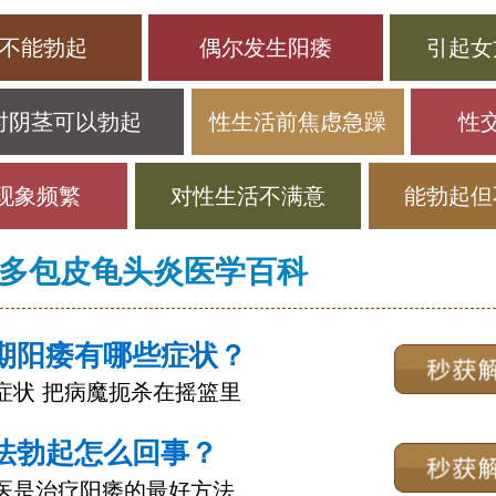
不能勃起
偶尔发生阳痿
引起女
时阴茎可以勃起
性生活前焦虑急躁
性
现象频繁
对性生活不满意
能勃起但
多包皮龟头炎医学百科
期阳痿有哪些症状？
症状 把病魔扼杀在摇篮里
法勃起怎么回事？
医是治疗阳痿的最好方法。