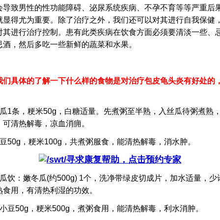
会导致男性的性功能障碍、泌尿系统疾病、不孕不育等等严重后
就显得尤为重要。除了治疗之外，我们还可以对其进行自我保健
对其进行治疗控制。患有此类疾病在饮食方面必须要清淡一些、
忌酒，然后多吃一些新鲜的蔬菜和水果。
我们具体的了解一下什么样的食物是对治疗包皮龟头炎有好处的
。
1条，粳米50g，白糖适量。先煮粥至半熟，入丝瓜待粥煮熟
，可清热解毒，凉血消痈。
50g，粳米100g，共煮粥服食，能清热解毒，消水肿。
寻求康复帮助，点击预约专家
饮：嫩冬瓜(约500g) 1个，洗净带绿皮切成片，加水适量，少
熟食用，有清热利湿的功效。
豆50g，粳米500g，煮粥食用，能清热解毒，利水消肿。