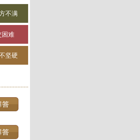
方不满
交困难
不坚硬