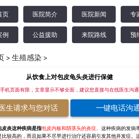
首页
医院简介
医院新闻
专
案例
公益援助
来院路线
预
页
生殖感染
>
>
从饮食上对包皮龟头炎进行保健
手机页面有限，文章显示不够全面，建议您直接与在线医生沟通
医生请求与您对话
一键电话沟
皮炎这种疾病是指
包皮内板和阴茎头的炎症。
这种疾病的发病
是比较高的，而且如果不尽早进行治疗还容易引发其他并发症。