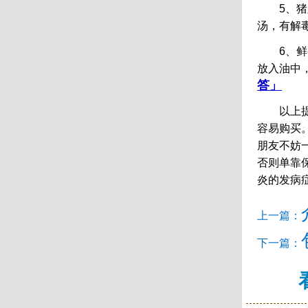
5、猪蹄
汤，有解
6、鲜香
放入油中
答」
以上提到
容易购买
朋友不妨
否则单靠
炎的发病
上一篇：
下一篇：