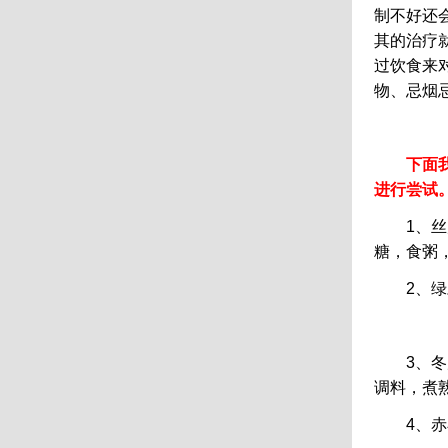
制不好还
其的治疗
过饮食来
物、忌烟
下面
进行尝试
1、丝瓜
糖，食粥
2、绿豆
3、冬瓜
调料，煮
4、赤小