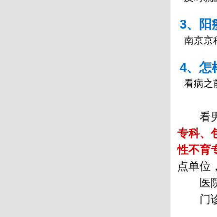
3、阳
南京京
4、怎
看病之
看
专科、
性不育
点单位
医
门诊