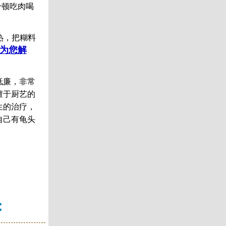
分顿吃肉喝
热，把糊料
家为您解
低廉，非常
擅于厨艺的
生的治疗，
自己有龟头
：