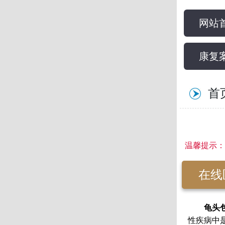
网站
康复
首
温馨提示：
在线
龟头包
性疾病中