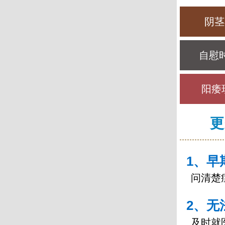
阴茎
自慰
阳痿
更
1、早
问清楚
2、无
及时就