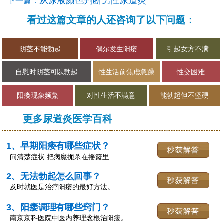
从尿液颜色判断男性尿道炎
下一篇：
看过这篇文章的人还咨询了以下问题：
阴茎不能勃起
偶尔发生阳痿
引起女方不满
自慰时阴茎可以勃起
性生活前焦虑急躁
性交困难
阳痿现象频繁
对性生活不满意
能勃起但不坚硬
更多尿道炎医学百科
1、早期阳痿有哪些症状？
问清楚症状 把病魔扼杀在摇篮里
2、无法勃起怎么回事？
及时就医是治疗阳痿的最好方法。
3、阳痿调理有哪些窍门？
南京京科医院中医内养理念根治阳痿。