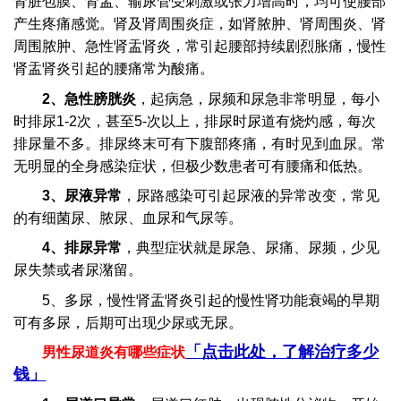
肾脏包膜、肾盂、输尿管受刺激或张力增高时，均可使腰部
产生疼痛感觉。肾及肾周围炎症，如肾脓肿、肾周围炎、肾
周围脓肿、急性肾盂肾炎，常引起腰部持续剧烈胀痛，慢性
肾盂肾炎引起的腰痛常为酸痛。
2、急性膀胱炎
，起病急，尿频和尿急非常明显，每小
时排尿1-2次，甚至5-次以上，排尿时尿道有烧灼感，每次
排尿量不多。排尿终末可有下腹部疼痛，有时见到血尿。常
无明显的全身感染症状，但极少数患者可有腰痛和低热。
3、尿液异常
，尿路感染可引起尿液的异常改变，常见
的有细菌尿、脓尿、血尿和气尿等。
4、排尿异常
，典型症状就是尿急、尿痛、尿频，少见
尿失禁或者尿潴留。
5、多尿，慢性肾盂肾炎引起的慢性肾功能衰竭的早期
可有多尿，后期可出现少尿或无尿。
「点击此处，了解治疗多少
男性尿道炎有哪些症状
钱」