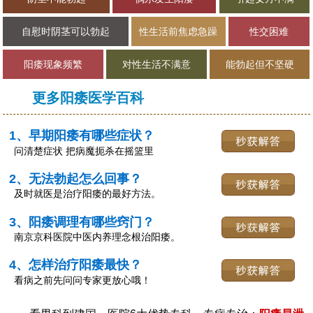
自慰时阴茎可以勃起
性生活前焦虑急躁
性交困难
阳痿现象频繁
对性生活不满意
能勃起但不坚硬
更多阳痿医学百科
1、早期阳痿有哪些症状？
问清楚症状 把病魔扼杀在摇篮里
2、无法勃起怎么回事？
及时就医是治疗阳痿的最好方法。
3、阳痿调理有哪些窍门？
南京京科医院中医内养理念根治阳痿。
4、怎样治疗阳痿最快？
看病之前先问问专家更放心哦！