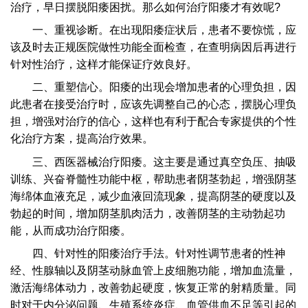
治疗，早日摆脱阳痿困扰。那么如何治疗阳痿才有效呢?
一、重视诊断。在出现阳痿症状后，患者不要惊慌，应
该及时去正规医院做性功能全面检查，在查明病因后再进行
针对性治疗，这样才能保证疗效良好。
二、重塑信心。阳痿的出现会增加患者的心理负担，因
此患者在接受治疗时，应该先调整自己的心态，摆脱心理负
担，增强对治疗的信心，这样也有利于配合专家提供的个性
化治疗方案，提高治疗效果。
三、西医器械治疗阳痿。这主要是通过真空负压、抽吸
训练、兴奋脊髓性功能中枢，帮助患者阴茎勃起，增强阴茎
海绵体血液充足，减少血液回流现象，提高阴茎的硬度以及
勃起的时间，增加阴茎肌肉活力，改善阴茎的主动勃起功
能，从而成功治疗阳痿。
四、针对性的阳痿治疗手法。针对性调节患者的性神
经、性腺轴以及阴茎动脉血管上皮细胞功能，增加血流量，
激活海绵体动力，改善勃起硬度，恢复正常的射精质量。同
时对于内分泌问题、生殖系统炎症、血管供血不足等引起的